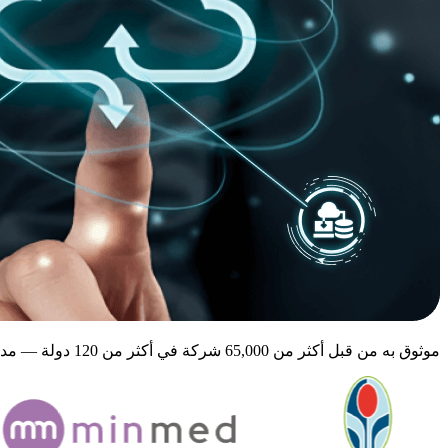
موثوق به من قبل أكثر من 65,000 شركة في أكثر من 120 دولة — مدعوم من Microsoft Azure و AWS.