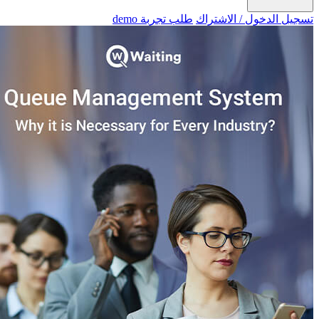
تسجيل الدخول / الاشتراك
طلب تجربة demo