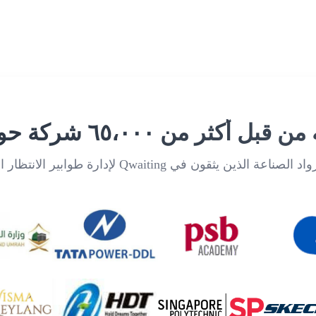
أكثر من ٦٥،٠٠٠ شركة حول العالم
 الذين يثقون في Qwaiting لإدارة طوابير الانتظار الخاصة بهم