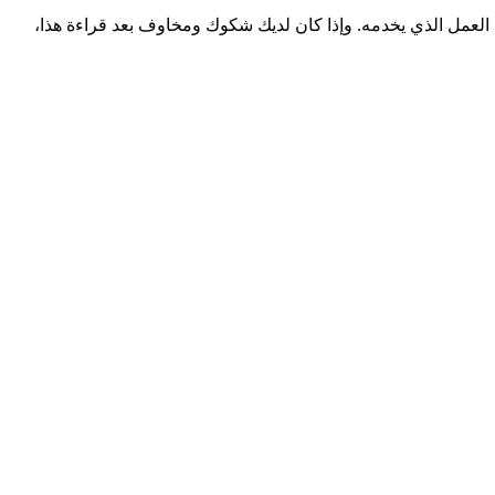
م إدارة الصفوف للصناعات المختلفة. يمكن تعديل وتخصيص Qwaiting وفقًا لمتطلبات وحجم العمل الذي يخدمه. وإذا كان لديك شكوك ومخاوف بعد قراءة هذا،